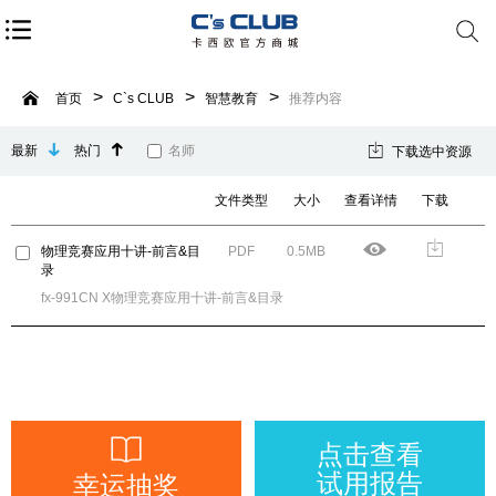
首页
C`s CLUB
智慧教育
推荐内容
最新
热门
名师
下载选中资源
文件类型
大小
查看详情
下载
物理竞赛应用十讲-前言&目
PDF
0.5MB
录
fx-991CN X物理竞赛应用十讲-前言&目录
点击查看
试用报告
幸运抽奖