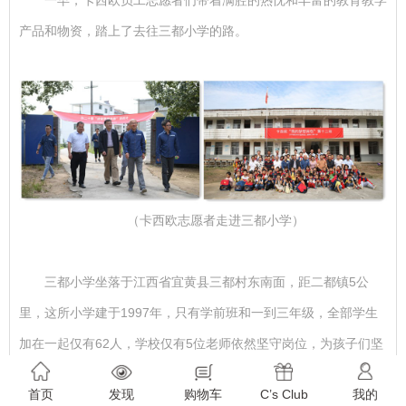
一早，卡西欧员工志愿者们带着满腔的热忱和丰富的教育教学
产品和物资，踏上了去往三都小学的路。
（卡西欧志愿者走进三都小学）
三都小学坐落于江西省宜黄县三都村东南面，距二都镇5公
里，这所小学建于1997年，只有学前班和一到三年级，全部学生
加在一起仅有6
2
人，学校仅有5位老师依然坚守岗位，为孩子们坚
持上课。其中有3位老师来自县城，因为学校没有住房，老师中午
首页
发现
购物车
C’s Club
我的
只能趴在办公桌上休息。三都小学的校舍非常简陋，一遇大雨，屋